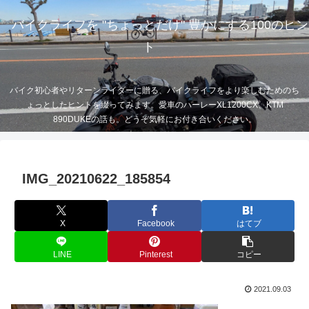
バイクライフを "ちょっとだけ" 豊かにする100のヒン
ト
バイク初心者やリターンライダーに贈る、バイクライフをより楽しむためのち
ょっとしたヒントを綴ってみます。愛車のハーレーXL1200CX、KTM
890DUKEの話も。どうぞ気軽にお付き合いください。
IMG_20210622_185854
X
Facebook
はてブ
LINE
Pinterest
コピー
2021.09.03