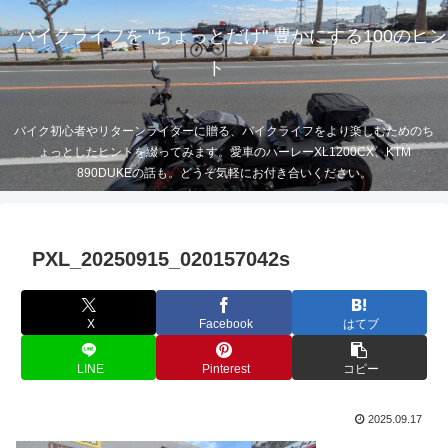
バイクライフを "ちょっとだけ" 豊かにする100のヒン
ト
バイク初心者やリターンライダーに贈る、バイクライフをより楽しむためのち
ょっとしたヒントを綴ってみます。愛車のハーレーXL1200CX、KTM
890DUKEの話も。どうぞ気軽にお付き合いください。
PXL_20250915_020157042s
X
Facebook
はてブ
LINE
Pinterest
コピー
2025.09.17