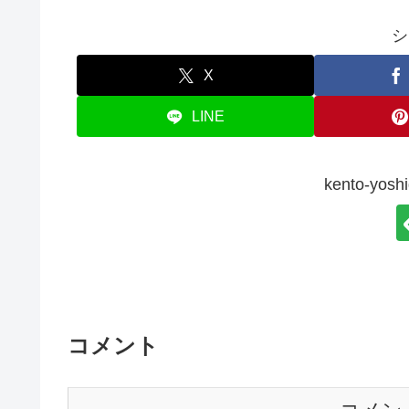
シ
X
LINE
kento-y
コメント