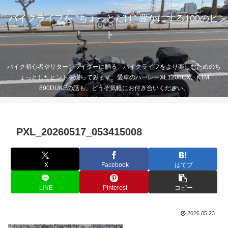
バイクライフを "ちょっとだけ" 豊かにする100のヒン
ト
バイク初心者やリターンライダーに贈る、バイクライフをより楽しむためのち
ょっとしたヒントを綴ってみます。愛車のハーレーXL1200CX、KTM
890DUKEの話も。どうぞ気軽にお付き合いください。
PXL_20260517_053415008
X
Facebook
はてブ
LINE
Pinterest
コピー
2026.05.23