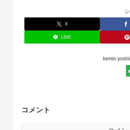
シ
X
LINE
kento-y
コメント