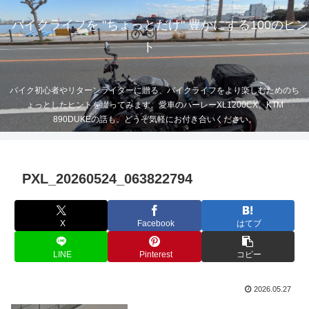
バイクライフを "ちょっとだけ" 豊かにする100のヒン
ト
バイク初心者やリターンライダーに贈る、バイクライフをより楽しむためのち
ょっとしたヒントを綴ってみます。愛車のハーレーXL1200CX、KTM
890DUKEの話も。どうぞ気軽にお付き合いください。
PXL_20260524_063822794
X
Facebook
はてブ
LINE
Pinterest
コピー
2026.05.27