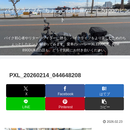
バイクライフを "ちょっとだけ" 豊かにする100のヒン
ト
バイク初心者やリターンライダーに贈る、バイクライフをより楽しむためのち
ょっとしたヒントを綴ってみます。愛車のハーレーXL1200CX、KTM
890DUKEの話も。どうぞ気軽にお付き合いください。
PXL_20260214_044648208
X
Facebook
はてブ
LINE
Pinterest
コピー
2026.02.23