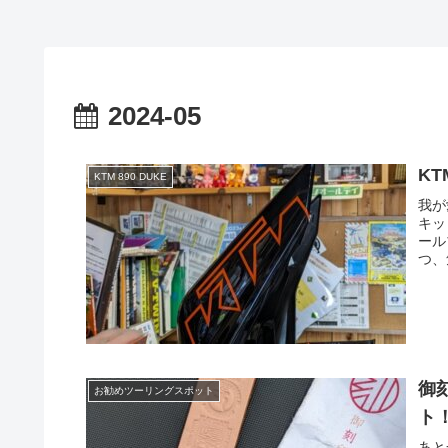
2024-05
K
KTM 890 DUKE
我が
キッ
ール
つ、
だろ
テイ
れて
御
お勧めツーリングスポット
ト
あと