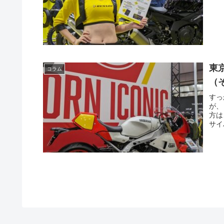
東
コラム
（
すっ
が、
方は
サイ