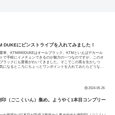
TM DUKEにピンストライプを入れてみました！
愛車、KTM890DUKEはオールブラック。KTMといえばデカール
トで手軽にイメチェンできるのが魅力の一つなのですが、このオ
ブラックにも愛着がわいてきました。そこでこの黒を生かしつ
気になるところにちょっとワンポイントを入れてみたらどうなる
うか、というわけで、町田市にあるピンストライプ専門店「アル
メイトロウ カスタムサインワークス」さんでピンストライプを入
もらいました。
2024.05.26
刻印（ごこくいん）集め。ようやく1本目コンプリー
！
一か所巡れば1本目が完成？昨年から集め始めた御刻印（ごこくい