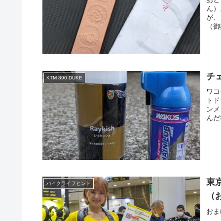
ん）
が、
（御
チ
KTM 890 DUKE
ワコ
トド
ンメ
んだ
東
バイクライフヒント
（
おま