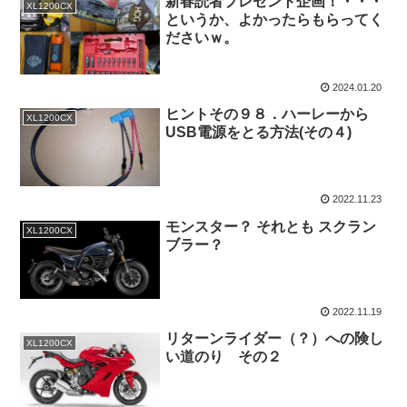
新春読者プレゼント企画！・・・
XL1200CX
というか、よかったらもらってく
ださいｗ。
2024.01.20
ヒントその９８．ハーレーから
XL1200CX
USB電源をとる方法(その４)
2022.11.23
モンスター？ それとも スクラン
XL1200CX
ブラー？
2022.11.19
リターンライダー（？）への険し
XL1200CX
い道のり その２