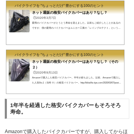
バイクライフを "ちょっとだけ" 豊かにする100のヒント
ネット通販の格安バイクカバーはあり？なし？
🕒️2020年3月7日
愛用のバイクカバーがとうとう寿命を迎えました。以前もご紹介したことがあるの
ですが、僕の愛用のバイクカバーはユニカー工業の「レインプロテクト」という商
品です。↓↓↓紹介記事がこちら↓↓↓http://bikelife-tips.com/2017/05/08/post-90/このバイ
クカバー。一般的なオックスフォード生地とは全く違い、材質はPVC（ポリビニー
ル・クロライド）。これは塩化ビニールレザー、つまり合成皮革に使われる生地。
実際に手にするとびっくりするくらい厚くて丈夫。あまりに厚いので、バイクに被
せたり、畳んで収納するのはちょっと大変です。そ...
バイクライフを "ちょっとだけ" 豊かにする100のヒント
ネット通販の格安バイクカバーはあり？なし？（その
２）
🕒️2020年9月13日
Amazonで購入した格安バイクカバー。半年が経ちました。以前、Amazonで購入し
た人気No.1（当時 ※）の格安バイクカバー。http://bikelife-tips.com/2020/03/07/post-5
755/ 購入から約半年が経ちました。果たして耐久性はいかに？という事でレポート
してみたいと思います。※今（2020年9月13日現在）は下記商品が一位になっていま
す。けどこれってロゴは違いますが、上記僕の買った商品とそっくりですよね。
（前後のチェーン用の穴が丸い金属か布補強かの違いはありますが。）同じメーカ
1年半を経過した格安バイクカバーもそろそろ
ーの姉妹品かもしれません。防水性は今のとこ...
寿命。
Amazonで購入したバイクカバーですが、購入してからほ