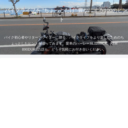
バイクライフを "ちょっとだけ" 豊かにする100のヒン
ト
バイク初心者やリターンライダーに贈る、バイクライフをより楽しむためのち
ょっとしたヒントを綴ってみます。愛車のハーレーXL1200CX、KTM
890DUKEの話も。どうぞ気軽にお付き合いください。