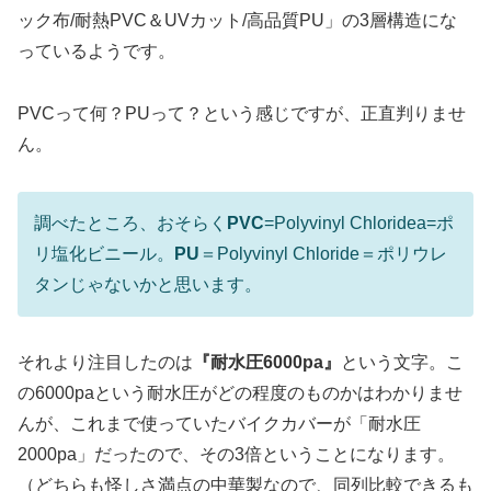
ック布/耐熱PVC＆UVカット/高品質PU」の3層構造にな
っているようです。
PVCって何？PUって？という感じですが、正直判りませ
ん。
調べたところ、おそらく
PVC
=Polyvinyl Chloridea=ポ
リ塩化ビニール。
PU
＝Polyvinyl Chloride＝ポリウレ
タンじゃないかと思います。
それより注目したのは
『耐水圧6000pa』
という文字。こ
の6000paという耐水圧がどの程度のものかはわかりませ
んが、これまで使っていたバイクカバーが「耐水圧
2000pa」だったので、その3倍ということになります。
（どちらも怪しさ満点の中華製なので、同列比較できるも