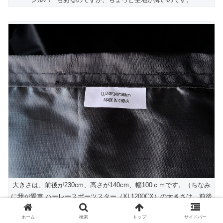
大きさは、前後が230cm、高さが140cm、幅100ｃｍです。（ちなみ
に我が愛車 ハーレースポーツスター（XL1200CX）の大きさは、前後
218cm、高さ 108cm 幅84ｃｍです。）
ホーム
検索
トップ
サイドバー