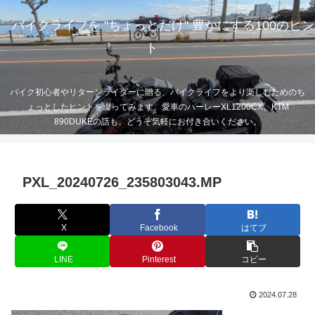
バイクライフを "ちょっとだけ" 豊かにする100のヒン
ト
バイク初心者やリターンライダーに贈る、バイクライフをより楽しむためのち
ょっとしたヒントを綴ってみます。愛車のハーレーXL1200CX、KTM
890DUKEの話も。どうぞ気軽にお付き合いください。
PXL_20240726_235803043.MP
X
Facebook
はてブ
LINE
Pinterest
コピー
2024.07.28