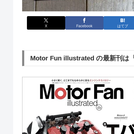
X
Facebook
はてブ
Motor Fun illustrated 