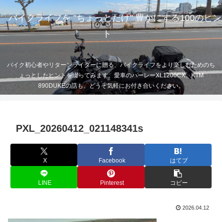
バイクライフを "ちょっとだけ" 豊かにする100のヒン
ト
バイク初心者やリターンライダーに贈る、バイクライフをより楽しむためのち
ょっとしたヒントを綴ってみます。愛車のハーレーXL1200CX、KTM
890DUKEの話も。どうぞ気軽にお付き合いください。
PXL_20260412_021148341s
X
Facebook
はてブ
LINE
Pinterest
コピー
2026.04.12