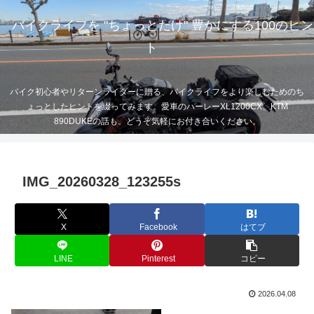
バイクライフを "ちょっとだけ" 豊かにする100のヒン
ト
バイク初心者やリターンライダーに贈る、バイクライフをより楽しむためのち
ょっとしたヒントを綴ってみます。愛車のハーレーXL1200CX、KTM
890DUKEの話も。どうぞ気軽にお付き合いください。
IMG_20260328_123255s
X
Facebook
はてブ
LINE
Pinterest
コピー
2026.04.08