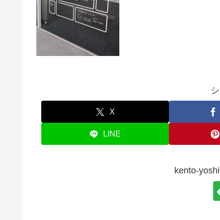
シ
X
LINE
kento-y