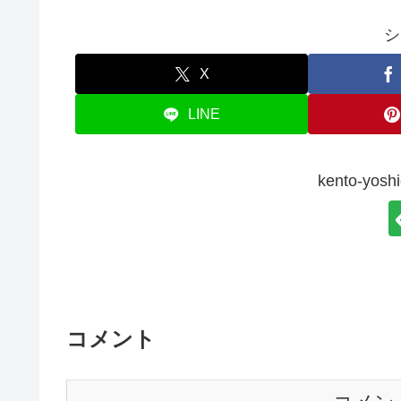
シ
X
LINE
kento-y
コメント