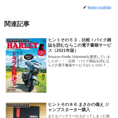
kento-yoshida
関連記事
ヒントその５３．比較！バイク雑
バイクライフヒント
誌を読むならこの電子書籍サービ
ス（2021年版）
Amazon Kindle Unlimitedを愛用していま
したが・・・以前「バイク雑誌を読むな
らどの電子書籍サービスがいいのか？」
という視点で、各社読み放題プランを比
較した記事を書きました。ヒントその５
３．比較！バイク雑誌を読むならこの
電...
ヒントその８６.まさかの備え ジ
バイクライフヒント
ャンプスターター購入
またもバッテリーが上がってしまった我