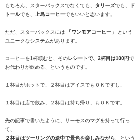
もちろん、スターバックスでなくても、
タリーズ
でも、
ド
トール
でも、
上島コーヒー
でもいいと思います。
ただ、スターバックスには
「ワンモアコーヒー」
という
ユニークなシステムがあります。
コーヒーを1杯頼むと、その
レシートで、2杯目は100円
で
お代わりが飲める、というものです。
１杯目がホットで、２杯目はアイスでもＯＫですし、
１杯目は店で飲み、２杯目は持ち帰り、もＯＫです。
先の記事で書いたように、サーモスのマグを持って行っ
て、
２杯目はツーリングの途中で景色を楽しみながら
、という