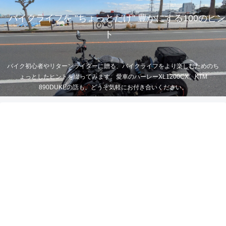
バイクライフを "ちょっとだけ" 豊かにする100のヒン
ト
バイク初心者やリターンライダーに贈る、バイクライフをより楽しむためのち
ょっとしたヒントを綴ってみます。愛車のハーレーXL1200CX、KTM
890DUKEの話も。どうぞ気軽にお付き合いください。