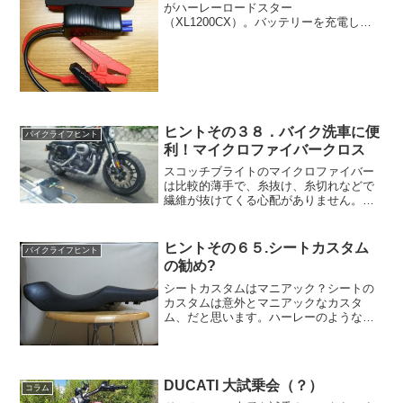
がハーレーロードスター
（XL1200CX）。バッテリーを充電して
復活しましたが、今後に備え、ジャンプ
スターターを購入する事にしました。果
たしてこんな小さなモバイルバッテリー
でハーレーのエンジンはかかるのでしょ
うか？
ヒントその３８．バイク洗車に便
バイクライフヒント
利！マイクロファイバークロス
スコッチブライトのマイクロファイバー
は比較的薄手で、糸抜け、糸切れなどで
繊維が抜けてくる心配がありません。油
汚れを落としやすく、吸水性が良く乾き
も早い、という事なので、洗車したバイ
クの拭き取りにはもってこい。特にハー
ヒントその６５.シートカスタム
バイクライフヒント
レーのザラザラなブラック塗装エンジン
の勧め?
回をきれいにするには最適です。
シートカスタムはマニアック？シートの
カスタムは意外とマニアックなカスタ
ム、だと思います。ハーレーのような一
部のバイクを除けば、あまり既製品の交
換用シートは販売されていません。人気
車種でもせいぜい１、２種類あるかどう
か。よってバイクのシートカ...
DUCATI 大試乗会（？）
コラム