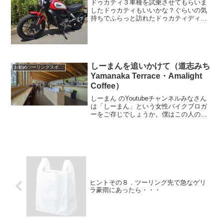
ドゥカティ３車種を試乗させてもらいま
したドゥカティもいいかな？ぐらいの気
持ちでふらっと訪れたドゥカティディー
ラーさんで、気になっているモンスター
の試乗をお願いしたところ、思いがけず
「スクランブラー」と「SS950S」も試乗
させていただけるこ...
しーまんを追いかけて（道志みち
お勧めツーリングスポット
Yamanaka Terrace・Amalight
Coffee）
しーまん のYoutubeチャンネルみなさん
は「しーまん」という女性バイクブロガ
ーをご存じでしょうか。僕はこの人の
Youtubeチャンネルが好きで、毎回楽しみ
に診ています。走りながらしゃべる形で
はなく、動画に字幕を重ねて紹介するス
タイルなの...
ヒントその８．ツーリング先で急なゲリ
ラ豪雨にあったら・・・