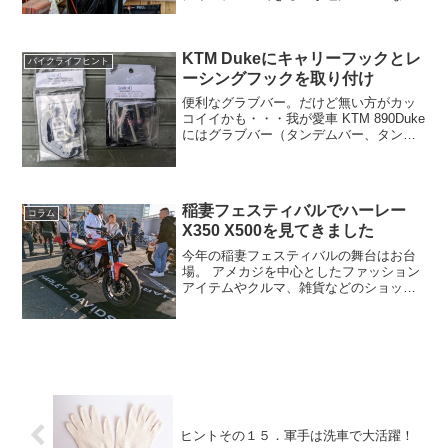
ですが、このオールブラックにも愛着が
わいてきました。そこでこの黒を生かし
つつ、気になるところにちょっとワンポ
KTM Dukeにキャリーフックとレ
イントを入れてみたらどうなるだろう
バイクライフヒント
か、というわけで、町田市にあるピンス
ーシングフックを取り付け
トライプ専門店「アルテイメイトロウ カ
便利なグラブバー。だけど無い方がカッ
スタムサインワークス」さんでピンスト
コイイかも・・・我が愛車 KTM 890Duke
ライプを入れてもらいました。
にはグラブバー（タンデムバー、タンデ
ムグリップなどとも言う）が付いていま
す。本来の目的はタンデムの際、リアシ
ート上のパッセンジャーが捕まるための
ものですが、...
稲妻フェスティバルでハーレー
コラム
X350 X500を見てきました
今年の稲妻フェスティバルの舞台はお台
場。 アメカジを中心としたファッション
アイテムやクルマ、雑貨などのショッピ
ングが楽しめる国内最大級のイベント
で、今話題のハーレー、X350/X500を見
てきました。
ヒントその１５．軍手は洗車で大活躍！