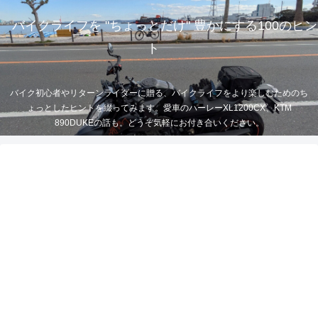
バイクライフを "ちょっとだけ" 豊かにする100のヒン
ト
バイク初心者やリターンライダーに贈る、バイクライフをより楽しむためのち
ょっとしたヒントを綴ってみます。愛車のハーレーXL1200CX、KTM
890DUKEの話も。どうぞ気軽にお付き合いください。