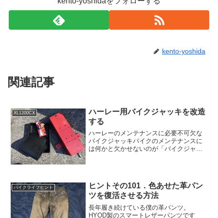
kento-yoshidaをフォローする
kento-yoshida
関連記事
ハーレー用バイクジャッキを改造
XL1200CX
する
ハーレーのメンテナンスに必要不可欠な
バイクジャッキバイクのメンテナンスに
は何かと欠かせないのが「バイクジャッ
キ」。特にハーレーのようにセンタース
タンドを持たないバイクのメンテナンス
には必要不可欠と言えます。ぼくが我が
愛車、スポーツスター（X...
ヒントその101．色あせた革パン
バイクライフヒント
ツを復活させる方法
長年履き続けている僕の革パンツ。
HYOD製のスマートレザーパンツです