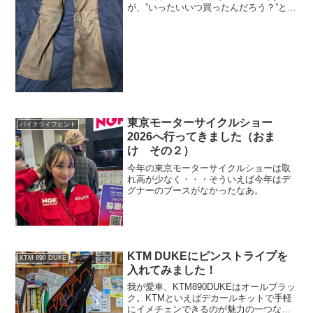
が、”いったいいつ買ったんだろう？”と思
って調べてみたら、2010年の5月でした。
なんと、もう９年以上も履いています。
これだけ履くと、さすがに色も落ち、か
なりヤレた感じにな...
東京モーターサイクルショー
バイクライフヒント
2026へ行ってきました（おま
け その２）
今年の東京モーターサイクルショーは取
れ高が少なく・・・そういえば今年はデ
グナーのブースがなかったなあ。
KTM DUKEにピンストライプを
KTM 890 DUKE
入れてみました！
我が愛車、KTM890DUKEはオールブラッ
ク。KTMといえばデカールキットで手軽
にイメチェンできるのが魅力の一つなの