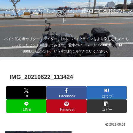
バイクライフを "ちょっとだけ" 豊かにする100のヒン
ト
バイク初心者やリターンライダーに贈る、バイクライフをより楽しむためのち
ょっとしたヒントを綴ってみます。愛車のハーレーXL1200CX、KTM
890DUKEの話も。どうぞ気軽にお付き合いください。
IMG_20210622_113424
X
Facebook
はてブ
LINE
Pinterest
コピー
2021.08.31