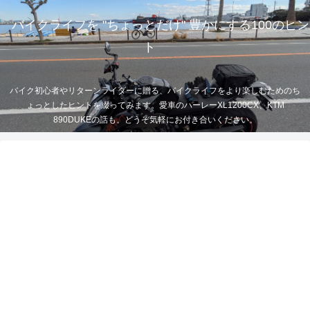
バイクライフを "ちょっとだけ" 豊かにする100のヒン
ト
バイク初心者やリターンライダーに贈る、バイクライフをより楽しむためのち
ょっとしたヒントを綴ってみます。愛車のハーレーXL1200CX、KTM
890DUKEの話も。どうぞ気軽にお付き合いください。