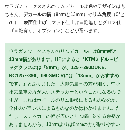
ウラガミワークスさんのリムデカールは
色
や
デザイン
はも
ちろん、
デカールの幅
（8mmと13mm）や
リム角度
（0°と
15℃）、
表面仕上げ
（マット仕上げ＝艶無しとグロス仕
上げ＝艶有り。オプション）などが選べます。
ウラガミワークスさんのリムデカールには
8mm幅
と
13mm幅
があります。HPによると
『KTMミドル～ビ
ッグクラスには「8mm」が、125～390DUKE、
RC125～390、690SMC Rには「13mm」がおすすめ
です。』
とありました。大排気量車の方が細く、中小
排気量車の方が太いステッカーということになるので
すが、これはホイールのリム形状によるものなのか、
全体のバランスによるものなのかはわかりません。た
だし、ステッカーの幅が広いとリム幅に対する余裕が
ありませんから、13mmよりは8mmの方が貼りやすい