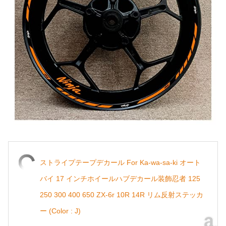
ストライプテープデカール For Ka-wa-sa-ki オート
バイ 17 インチホイールハブデカール装飾忍者 125
250 300 400 650 ZX-6r 10R 14R リム反射ステッカ
ー (Color : J)