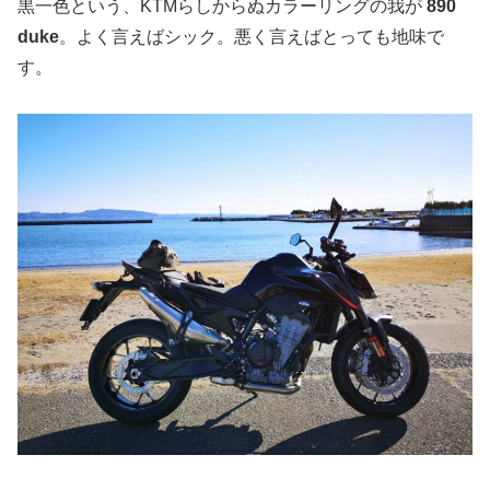
黒一色という、KTMらしからぬカラーリングの我が
890
duke
。よく言えばシック。悪く言えばとっても地味で
す。