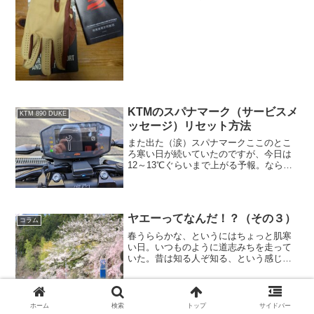
以外、ほぼ一年中使っている香三堂さん
の3シーズングローブ通販でサイズオーダ
ーできる！バイクグローブを購入もうひ
とつは以前紹介したR...
KTMのスパナマーク（サービスメ
KTM 890 DUKE
ッセージ）リセット方法
また出た（涙）スパナマークここのとこ
ろ寒い日が続いていたのですが、今日は
12～13℃ぐらいまで上がる予報。ならば
やっぱり乗るしかありません。まあ、
何℃でも乗るんですけどね。(笑)というわ
けで愛車KTM 890Dukeを引っ張り出して
エンジン...
ヤエーってなんだ！？（その３）
コラム
春うららかな、というにはちょっと肌寒
い日。いつものように道志みちを走って
いた。昔は知る人ぞ知る、という感じの
道だったけれど、今ではすっかり有名と
いうか、関東のバイク乗りのメッカと化
している。道の駅で昼ご飯。かきあげそ
ばと一緒に食べた「鮎飯」...
ホーム
検索
トップ
サイドバー