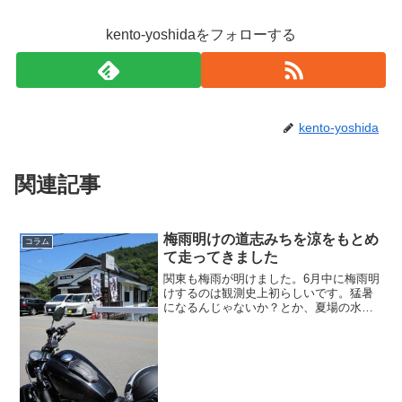
kento-yoshidaをフォローする
kento-yoshida
関連記事
梅雨明けの道志みちを涼をもとめ
コラム
て走ってきました
関東も梅雨が明けました。6月中に梅雨明
けするのは観測史上初らしいです。猛暑
になるんじゃないか？とか、夏場の水不
足とかがちょっと心配ですが、バイク乗
りとしては素直に梅雨明けを喜びたいと
思います。ということで、僕にとっては
定番の道志みちを走って...