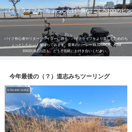
バイクライフを "ちょっとだけ" 豊かにする100のヒン
ト
バイク初心者やリターンライダーに贈る、バイクライフをより楽しむためのち
ょっとしたヒントを綴ってみます。愛車のハーレーXL1200CX、KTM
890DUKEの話も。どうぞ気軽にお付き合いください。
今年最後の（？）道志みちツーリング
KTM 890 DUKE