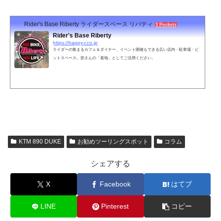
Rider's Base Riberty ライダースベース リバティ
3 Pockets
Rider's Base Riberty
https://happy-r.co.jp
ライダーの集まるカフェ＆ダイナー、イベント開催もできる広い店内・駐車場・ピ
ットスペース。皆さんの「基地」としてご活用ください。
KTM 890 DUKE
お勧めツーリングスポット
コラム
シェアする
X
Facebook
はてブ
LINE
Pinterest
コピー