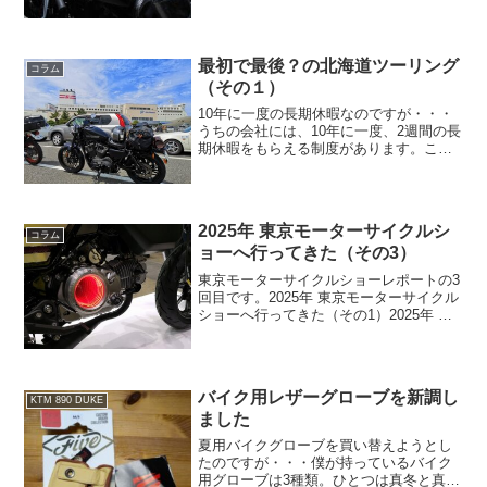
最初で最後？の北海道ツーリング
コラム
（その１）
10年に一度の長期休暇なのですが・・・
うちの会社には、10年に一度、2週間の長
期休暇をもらえる制度があります。これ
があるからこの会社を選んだ、と言って
も過言ではないのですが、有意義に使え
ているかというと、そうでもありませ
ん。ちょうど十年前は...
2025年 東京モーターサイクルシ
コラム
ョーへ行ってきた（その3）
東京モーターサイクルショーレポートの3
回目です。2025年 東京モーターサイクル
ショーへ行ってきた（その1）2025年 東
京モーターサイクルショーへ行ってきた
（その2）見てるだけで楽しい！
CAMSHOP.JPノリモノ雑貨＆公式ライセ
ンスグ...
バイク用レザーグローブを新調し
KTM 890 DUKE
ました
夏用バイクグローブを買い替えようとし
たのですが・・・僕が持っているバイク
用グローブは3種類。ひとつは真冬と真夏