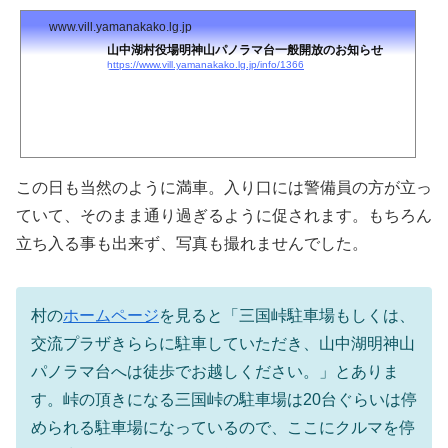
www.vill.yamanakako.lg.jp
山中湖村役場明神山パノラマ台一般開放のお知らせ
https://www.vill.yamanakako.lg.jp/info/1366
この日も当然のように満車。入り口には警備員の方が立っ
ていて、そのまま通り過ぎるように促されます。もちろん
立ち入る事も出来ず、写真も撮れませんでした。
村の
ホームページ
を見ると「三国峠駐車場もしくは、
交流プラザきららに駐車していただき、山中湖明神山
パノラマ台へは徒歩でお越しください。」とありま
す。峠の頂きになる三国峠の駐車場は20台ぐらいは停
められる駐車場になっているので、ここにクルマを停