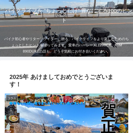
バイクライフを "ちょっとだけ" 豊かにする100のヒン
ト
バイク初心者やリターンライダーに贈る、バイクライフをより楽しむためのち
ょっとしたヒントを綴ってみます。愛車のハーレーXL1200CX、KTM
890DUKEの話も。どうぞ気軽にお付き合いください。
2025年 あけましておめでとうございま
す！
コラム