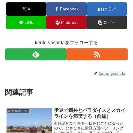
X
Facebook
はてブ
LINE
Pinterest
コピー
kento-yoshidaをフォローする
kento-yoshida
関連記事
伊豆で鯛丼とパラダイスとスカイ
KTM 890 DUKE
ラインを満喫する（前編）
有休消化で仕事を一日休むことになった
ので、ひさびさに伊豆方面へツーリング
にでかけることに。ほんとは一泊して伊