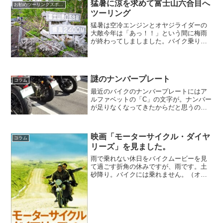
猛暑に涼を求めて富士山六合目へ
お勧めツーリングスポット
ツーリング
猛暑は空冷エンジンとオヤジライダーの
大敵今年は「あっ！！」という間に梅雨
が終わってしましました。バイク乗りに
とって梅雨は大敵。早々に明けたのは本
来ならうれしいことなのですが、今年に
限っては手放しで喜べません。6月という
のに猛暑日が続いている...
謎のナンバープレート
コラム
最近のバイクのナンバープレートにはア
ルファベットの「C」の文字が。ナンバー
が足りなくなってきたからだと思うので
すが、最近新車を買った僕の友人のナン
バープレートにはその文字がありませ
ん。なぜ？
映画「モーターサイクル・ダイヤ
コラム
リーズ」を見ました。
雨で乗れない休日をバイクムービーを見
て過ごす折角の休みですが、雨です。土
砂降り。バイクには乗れません。（オレ
は雨でも乗るぜ！っていう猛者もいらっ
しゃるかもしれませんが。）まあ、注文
したバッテリーもまだ届いていません
し。今週は大人しくしている...