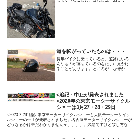
豆半島を一周したかったのですが、諸事
情で日帰りに。でもせっかく平日のツー
リングなので、土日は行列必至な人気の
めし屋へ行くことに。つい...
道を転がっていたものは・・・
コラム
長年バイクに乗っていると、道路にいろ
んなものが落ちているのをたまに見かけ
ることがあります。ところが、なぜかこ
このところ続けざまに、珍しいものが転
がっているのを見ました。そう。落ちて
いるのではなく、転がっていたんです。
いったい何が転がっていた...
<追記：中止が発表されました
コラム
>2020年の東京モーターサイクル
ショーは3月27・28・29日
<2020.2.28追記>東京モーターサイクルショーと大阪モーターサイク
ルショーの中止が発表されました。名古屋モーターサイクルショーが
どうなるかは未だわかりませんが、、、、。残念ですけど致し方ない
ですね。来年以降の開催に影響しなければ良いの...