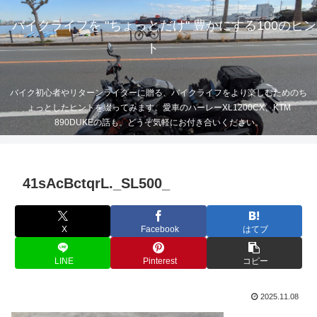
バイクライフを "ちょっとだけ" 豊かにする100のヒン
ト
バイク初心者やリターンライダーに贈る、バイクライフをより楽しむためのち
ょっとしたヒントを綴ってみます。愛車のハーレーXL1200CX、KTM
890DUKEの話も。どうぞ気軽にお付き合いください。
41sAcBctqrL._SL500_
X
Facebook
はてブ
LINE
Pinterest
コピー
2025.11.08