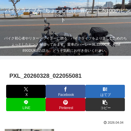
バイクライフを "ちょっとだけ" 豊かにする100のヒン
ト
バイク初心者やリターンライダーに贈る、バイクライフをより楽しむためのち
ょっとしたヒントを綴ってみます。愛車のハーレーXL1200CX、KTM
890DUKEの話も。どうぞ気軽にお付き合いください。
PXL_20260328_022055081
X
Facebook
はてブ
LINE
Pinterest
コピー
2026.04.04