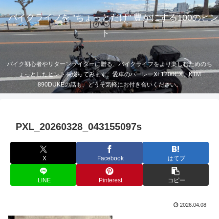
バイクライフを "ちょっとだけ" 豊かにする100のヒン
ト
バイク初心者やリターンライダーに贈る、バイクライフをより楽しむためのち
ょっとしたヒントを綴ってみます。愛車のハーレーXL1200CX、KTM
890DUKEの話も。どうぞ気軽にお付き合いください。
PXL_20260328_043155097s
X
Facebook
はてブ
LINE
Pinterest
コピー
2026.04.08