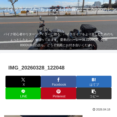
バイクライフを "ちょっとだけ" 豊かにする100のヒン
ト
バイク初心者やリターンライダーに贈る、バイクライフをより楽しむためのち
ょっとしたヒントを綴ってみます。愛車のハーレーXL1200CX、KTM
890DUKEの話も。どうぞ気軽にお付き合いください。
IMG_20260328_122048
X
Facebook
はてブ
LINE
Pinterest
コピー
2026.04.18