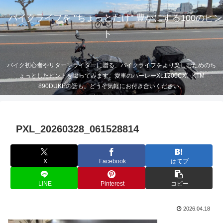
バイクライフを "ちょっとだけ" 豊かにする100のヒン
ト
バイク初心者やリターンライダーに贈る、バイクライフをより楽しむためのち
ょっとしたヒントを綴ってみます。愛車のハーレーXL1200CX、KTM
890DUKEの話も。どうぞ気軽にお付き合いください。
PXL_20260328_061528814
X
Facebook
はてブ
LINE
Pinterest
コピー
2026.04.18