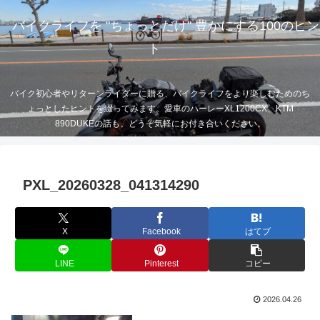
バイクライフを "ちょっとだけ" 豊かにする100のヒン
ト
バイク初心者やリターンライダーに贈る、バイクライフをより楽しむためのち
ょっとしたヒントを綴ってみます。愛車のハーレーXL1200CX、KTM
890DUKEの話も。どうぞ気軽にお付き合いください。
PXL_20260328_041314290
X
Facebook
はてブ
LINE
Pinterest
コピー
2026.04.26