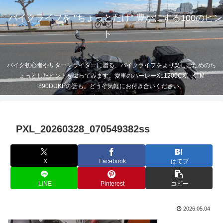
バイクライフを "ちょっとだけ" 豊かにする100のヒン
ト
バイク初心者やリターンライダーに贈る、バイクライフをより楽しむためのち
ょっとしたヒントを綴ってみます。愛車のハーレーXL1200CX、KTM
890DUKEの話も。どうぞ気軽にお付き合いください。
PXL_20260328_070549382ss
X
Facebook
はてブ
LINE
Pinterest
コピー
2026.05.04