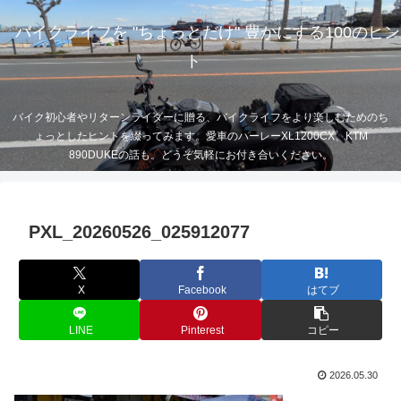
バイクライフを "ちょっとだけ" 豊かにする100のヒン
ト
バイク初心者やリターンライダーに贈る、バイクライフをより楽しむためのち
ょっとしたヒントを綴ってみます。愛車のハーレーXL1200CX、KTM
890DUKEの話も。どうぞ気軽にお付き合いください。
PXL_20260526_025912077
X
Facebook
はてブ
LINE
Pinterest
コピー
2026.05.30