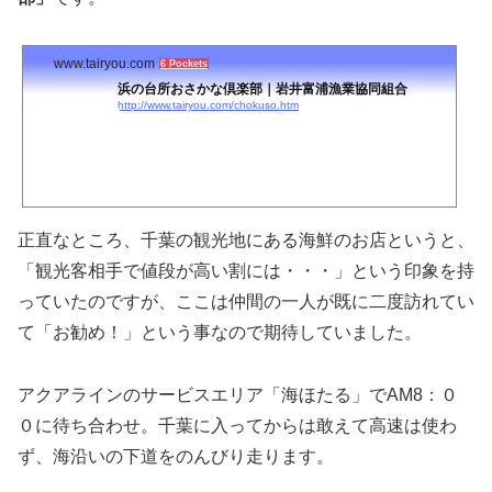
www.tairyou.com
6 Pockets
浜の台所おさかな倶楽部｜岩井富浦漁業協同組合
http://www.tairyou.com/chokuso.htm
正直なところ、千葉の観光地にある海鮮のお店というと、
「観光客相手で値段が高い割には・・・」という印象を持
っていたのですが、ここは仲間の一人が既に二度訪れてい
て「お勧め！」という事なので期待していました。
アクアラインのサービスエリア「海ほたる」でAM8：０
０に待ち合わせ。千葉に入ってからは敢えて高速は使わ
ず、海沿いの下道をのんびり走ります。