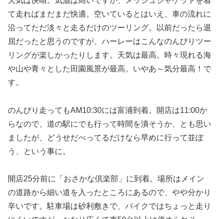
天気は快晴。気温は高いですが、メッシュジャケットを着
て走ればまだまだ快適。空いているとはいえ、車の流れに
沿ってただ淡々と走るだけのツーリング。以前だったら退
屈だったと思うのですが、ハーレーはこんなのんびりツー
リングが楽しかったりします。天気は最高。時々現れる海
や山や青々とした田園風景が最高。いやあ～気分最高！で
す。
のんびり走ってもAM10:30には富浦到着。開店は11:00か
らなので、道の駅にでも行って時間を潰そうか、とも思い
ましたが、どうせだべってるだけなら早めに行って並ぼ
う、という事に。
開店25分前に「おさかな倶楽部」に到着。場所はメイン
の道路から細い道を入ったところにあるので、やや分かり
辛いです。駐車場は砂利敷きで、バイクではちょっと走り