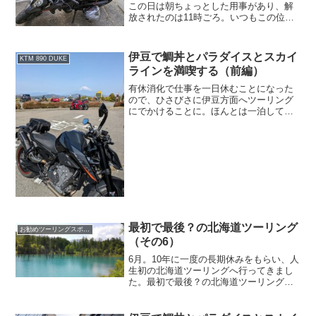
この日は朝ちょっとした用事があり、解
放されたのは11時ごろ。いつもこの位の
時間になると、もう面倒なので出掛けな
いことが多いのですが、今日はなんとい
っても最高気温20℃。3月に入ってから寒
伊豆で鯛丼とパラダイスとスカイ
KTM 890 DUKE
い日が多かったので...
ラインを満喫する（前編）
有休消化で仕事を一日休むことになった
ので、ひさびさに伊豆方面へツーリング
にでかけることに。ほんとは一泊して伊
豆半島を一周したかったのですが、諸事
情で日帰りに。でもせっかく平日のツー
リングなので、土日は行列必至な人気の
めし屋へ行くことに。つい...
最初で最後？の北海道ツーリング
お勧めツーリングスポット
（その6）
6月。10年に一度の長期休みをもらい、人
生初の北海道ツーリングへ行ってきまし
た。最初で最後？の北海道ツーリング
（その１）最初で最後？の北海道ツーリ
ング（その2）最初で最後？の北海道ツー
リング（その3）最初で最後？の北海道ツ