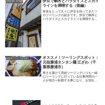
伊豆で鯛丼とパラダイスとスカイ
KTM 890 DUKE
ーリング（その4）...
ラインを満喫する（後編）
有休をとって久々に伊豆を回ってきたソ
ロツーリングの続きです。伊豆で鯛丼と
パラダイスとスカイラインを満喫する
（前編）「ETCX」って何？箱根のバイカ
ーズパラダイスを後にし、今日のメイ
ン。沼津にある「やま弥」の鯛丼を食べ
に行きます。国道一号線を...
オススメ！ツーリングスポット：
お勧めツーリングスポット
元祖勝浦タンタン麺 江ざわ（千
葉県勝浦市）
寒さを避けて房総ツーリングいつも一緒
にツーリングに行っている仕事仲間の一
人が地方へ転勤する事になり、お別れツ
ーリングを計画。この時期でも比較的暖
かいところ、という事で行先は房総半島
に決定。僕としては好物の勝浦坦々麺を
食べたいなあ、と思ってい...