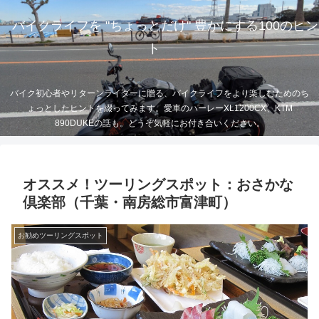
バイクライフを "ちょっとだけ" 豊かにする100のヒン
ト
バイク初心者やリターンライダーに贈る、バイクライフをより楽しむためのち
ょっとしたヒントを綴ってみます。愛車のハーレーXL1200CX、KTM
890DUKEの話も。どうぞ気軽にお付き合いください。
オススメ！ツーリングスポット：おさかな
倶楽部（千葉・南房総市富津町）
お勧めツーリングスポット