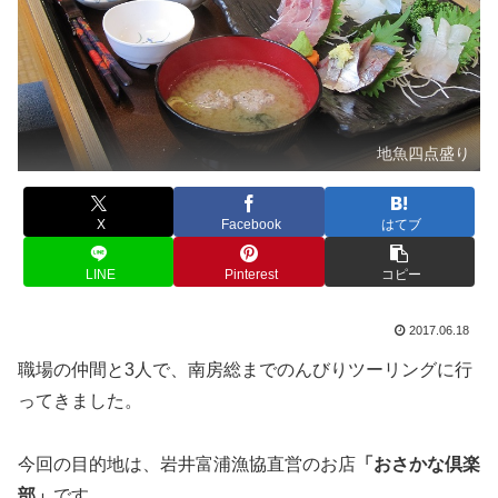
地魚四点盛り
X
Facebook
はてブ
LINE
Pinterest
コピー
2017.06.18
職場の仲間と3人で、南房総までのんびりツーリングに行
ってきました。
今回の目的地は、岩井富浦漁協直営のお店
「おさかな倶楽
部」
です。