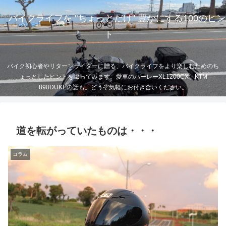
バイクライフを "ちょっとだけ" 豊かにする100のヒン
ト
バイク初心者やリターンライダーに贈る、バイクライフをより楽しむためのち
ょっとしたヒントを綴ってみます。愛車のハーレーXL1200CX、KTM
890DUKEの話も。どうぞ気軽にお付き合いください。
道を転がっていたものは・・・
コラム