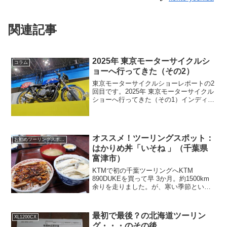
関連記事
2025年 東京モーターサイクルシ
コラム
ョーへ行ってきた（その2）
東京モーターサイクルショーレポートの2
回目です。2025年 東京モーターサイクル
ショーへ行ってきた（その1）インディア
ンブースインディアンはアメリカ最古の
オートバイメーカーですが、実際には一
度解散していて、今のインディアンは
1999年に再興...
オススメ！ツーリングスポット：
お勧めツーリングスポット
はかりめ丼「いそね 」（千葉県
富津市）
KTMで初の千葉ツーリングへKTM
890DUKEを買って早 3か月。約1500km
余りを走りました。が、寒い季節という
こともあり、出かけた先は県内ばかり。
（これはギリギリ東京でしたけど。↓↓↓）
46Works 中嶋志朗さんのカスタムバイ
最初で最後？の北海道ツーリン
XL1200CX
ク...
グ・・・のその後。