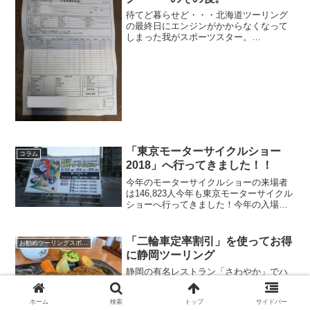
待てど暮らせど・・・北海道ツーリング
の最終日にエンジンがかからなくなって
しまった我がスポーツスター。
（XL1200CXロードスター。）最初で最
後？の北海道ツーリング（最終回）”どう
したんだ？ ヘイヘイ ベイべ～。 バッ
テリーはビンビンだぜ！...
「東京モーターサイクルショー
コラム
2018」へ行ってきました！！
今年のモーターサイクルショーの来場者
は146,823人今年も東京モーターサイクル
ショーへ行ってきました！今年の入場者
数は３日間で146,823人。昨年（146,495
人）とほぼ同数だったそうですが、見た
感じでは例年以上に人が多く、盛況に感
「二輪車定率割引」を使ってお得
お勧めツーリングスポット
じ...
に静岡ツーリング
静岡の有名レストラン「さわやか」でハ
ンバーグを食べたい！静岡のご当地グル
メとして有名な料理に「炭焼きレストラ
ホーム
検索
トップ
サイドバー
ン さわやか」の「げんこつハンバーグ」