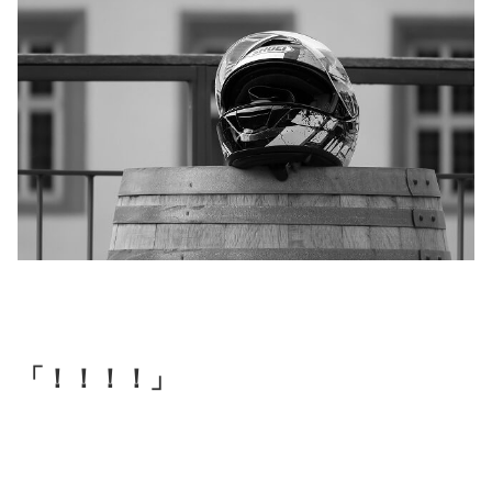
「！！！！」