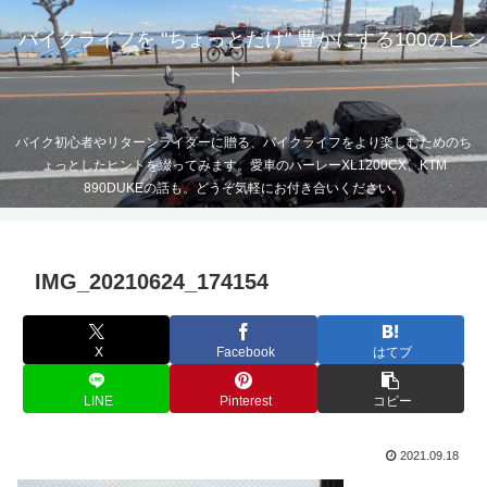
バイクライフを "ちょっとだけ" 豊かにする100のヒン
ト
バイク初心者やリターンライダーに贈る、バイクライフをより楽しむためのち
ょっとしたヒントを綴ってみます。愛車のハーレーXL1200CX、KTM
890DUKEの話も。どうぞ気軽にお付き合いください。
IMG_20210624_174154
X
Facebook
はてブ
LINE
Pinterest
コピー
2021.09.18