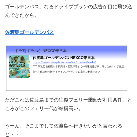
ゴールデンパス」なるドライブプランの広告が目に飛び込
んできたから。
佐渡島ゴールデンパス
ドラ割 ドラぷら NEXCO東日本
佐渡島ゴールデンパス NEXCO東日本
https://www.driveplaza.com/etc/drawari/sado/
ETC車限定 首都圏から新潟港・直江津港までの高速道路が乗り降り自由！いざ佐渡
島へ！佐渡島の旅行,ドライブ,ツーリングに是非ご利用下さい
ただこれは佐渡島までの往復フェリー乗船が利用条件。と
ころがこのフェリー代が結構高い。
うーん。そこまでして佐渡島へ行きたいかと言われる
と・・