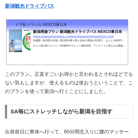
新潟観光ドライブパス
ドラ割 ドラぷら NEXCO東日本
新潟周遊プラン 新潟観光ドライブパス NEXCO東日本
https://www.driveplaza.com/etc/drawari/niigata/ofuku.html
首都圏⇔新潟県の往復と新潟県内乗り降り自由の周遊が3日間で、なんと11000円！
さらに道の駅でコーヒー1杯無料やウレシイ優待特典、アンケートに答えれば素敵な
賞品も！
このプラン。正直すごいお得かと言われるとそれほどでも
ない気もしますが、使えるものは使おうということで、こ
のプランを使って新潟へ行くことにしました。
SA毎にストレッチしながら新潟を目指す
出発前日に整体へ行って、60分間念入りに腰のマッサー