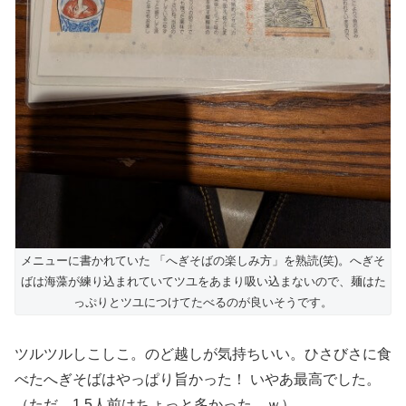
メニューに書かれていた 「へぎそばの楽しみ方」を熟読(笑)。へぎそ
ばは海藻が練り込まれていてツユをあまり吸い込まないので、麺はた
っぷりとツユにつけてたべるのが良いそうです。
ツルツルしこしこ。のど越しが気持ちいい。ひさびさに食
べたへぎそばはやっぱり旨かった！ いやあ最高でした。
（ただ、1.5人前はちょっと多かった。ｗ）