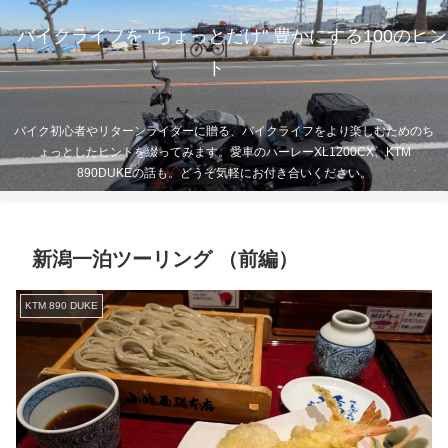
バイクライフを "ちょっとだけ" 豊かにする100のヒン
ト
バイク初心者やリターンライダーに贈る、バイクライフをより楽しむためのち
ょっとしたヒントを綴ってみます。愛車のハーレーXL1200CX、KTM
890DUKEの話も。どうぞ気軽にお付き合いください。
新潟一泊ツーリング （前編）
KTM 890 DUKE