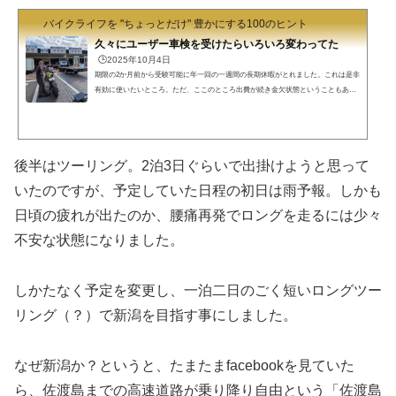
バイクライフを "ちょっとだけ" 豊かにする100のヒント
久々にユーザー車検を受けたらいろいろ変わってた
🕒️2025年10月4日
期限の2か月前から受験可能に年一回の一週間の長期休暇がとれました。これは是非
有効に使いたいところ。ただ、ここのところ出費が続き金欠状態ということもあ
り、ロングツーリングはちょっと厳しそうです。そうだ、たしか11月に車検だった
よなあ。平日の休みだし（車検場は平日のみ）、ユーザー車検に行けないかな、と
思い立ちました。以前は車検は満了日の1か月前からの受験でしたが、今年（2025
年）4月からは、満了日の2か月前から受験が可能になりました。（例年3月に車検が
後半はツーリング。2泊3日ぐらいで出掛けようと思って
集中するのを緩和するためらしい。）国土交通省HPhttps://...
いたのですが、予定していた日程の初日は雨予報。しかも
日頃の疲れが出たのか、腰痛再発でロングを走るには少々
不安な状態になりました。
しかたなく予定を変更し、一泊二日のごく短いロングツー
リング（？）で新潟を目指す事にしました。
なぜ新潟か？というと、たまたまfacebookを見ていた
ら、佐渡島までの高速道路が乗り降り自由という「佐渡島