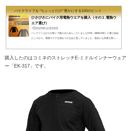
バイクライフを "ちょっとだけ" 豊かにする100のヒント
ひさびさにバイク用電熱ウエアを購入（その１.電熱ウ
エア選び）
🕒️2025年12月20日
バッテリー上がりが怖くて購入をためらっていましたKTM（890DUKE）に乗り始め
たころから、電熱ウエアを買おうかなあと思っていました。過去にも何度か買って
使っていたことがあり、その良さは分かっているつもり。ただ、前に乗っていたハ
ーレー（スポーツスター）は電装系が不安定で、しょっちゅうバッテリー上がりを
起こしていたので、とてもじゃないけれど電熱ウエアを使う気にはなれませんでし
購入したのはコミネのストレッチE-ミドルインナーウェア
た。 それに、さほど切実に必要性を感じてなかったということもあります。最近は
暖冬が続いていますし、断熱効果の高いインナーウエ...
ー「EK-317」です。