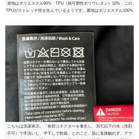
表地はポリエステル90% TPU（熱可塑性ポリウレタン）10% この
TPUがストレッチ性を生んでいるようです。裏地はポリエステル100%
こちらは洗濯表示。「各部コネクターを養生し、30℃以下の水（洗剤
不可）で手洗いし、平干しで乾燥」とのこと。肌に直接触れず、アウ