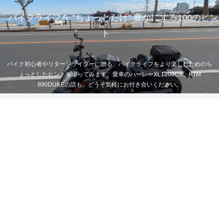
バイクライフを "ちょっとだけ" 豊かにする100のヒン
ト
バイク初心者やリターンライダーに贈る、バイクライフをより楽しむためのち
ょっとしたヒントを綴ってみます。愛車のハーレーXL1200CX、KTM
890DUKEの話も。どうぞ気軽にお付き合いください。