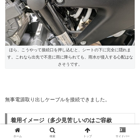
ほら、こうやって接続口を押し込むと、シートの下に完全に隠れま
す。これなら出先で不意に雨に降られても、雨水が侵入する心配はな
さそうです。
無事電源取り出しケーブルを接続できました。
着用イメージ（多少見苦しいのはご容赦
を・・・）
ホーム
検索
トップ
サイドバー