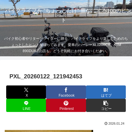
バイクライフを "ちょっとだけ" 豊かにする100のヒン
ト
バイク初心者やリターンライダーに贈る、バイクライフをより楽しむためのち
ょっとしたヒントを綴ってみます。愛車のハーレーXL1200CX、KTM
890DUKEの話も。どうぞ気軽にお付き合いください。
PXL_20260122_121942453
X
Facebook
はてブ
LINE
Pinterest
コピー
2026.01.24