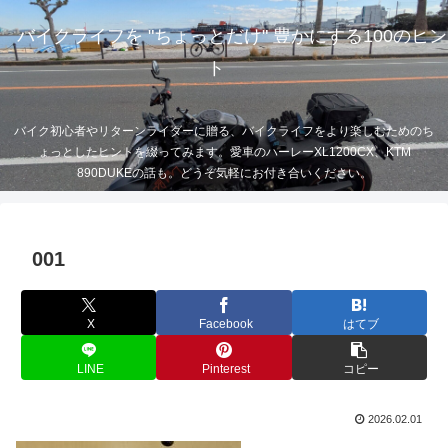
バイクライフを "ちょっとだけ" 豊かにする100のヒン
ト
バイク初心者やリターンライダーに贈る、バイクライフをより楽しむためのち
ょっとしたヒントを綴ってみます。愛車のハーレーXL1200CX、KTM
890DUKEの話も。どうぞ気軽にお付き合いください。
001
X
Facebook
はてブ
LINE
Pinterest
コピー
2026.02.01