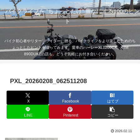
バイクライフを "ちょっとだけ" 豊かにする100のヒン
ト
バイク初心者やリターンライダーに贈る、バイクライフをより楽しむためのち
ょっとしたヒントを綴ってみます。愛車のハーレーXL1200CX、KTM
890DUKEの話も。どうぞ気軽にお付き合いください。
PXL_20260208_062511208
X
Facebook
はてブ
LINE
Pinterest
コピー
2026.02.11