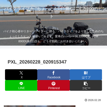
バイクライフを "ちょっとだけ" 豊かにする100のヒン
ト
バイク初心者やリターンライダーに贈る、バイクライフをより楽しむためのち
ょっとしたヒントを綴ってみます。愛車のハーレーXL1200CX、KTM
890DUKEの話も。どうぞ気軽にお付き合いください。
PXL_20260228_020915347
X
Facebook
はてブ
LINE
Pinterest
コピー
2026.02.28