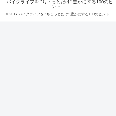
バイクライフを "ちょっとだけ" 豊かにする100のヒ
ント
© 2017 バイクライフを "ちょっとだけ" 豊かにする100のヒント.