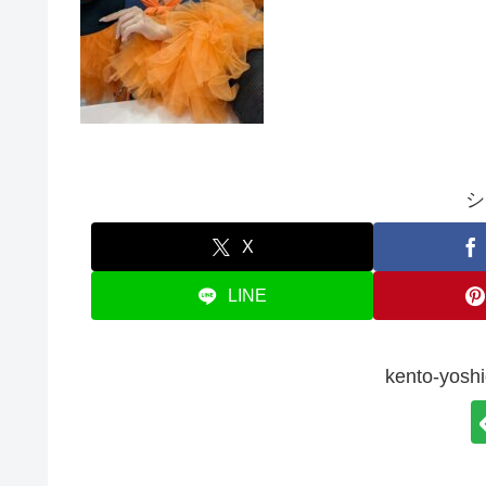
シ
X
LINE
kento-y