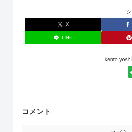
シ
X
LINE
kento-y
コメント