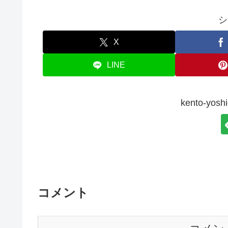
シ
X
LINE
kento-y
コメント