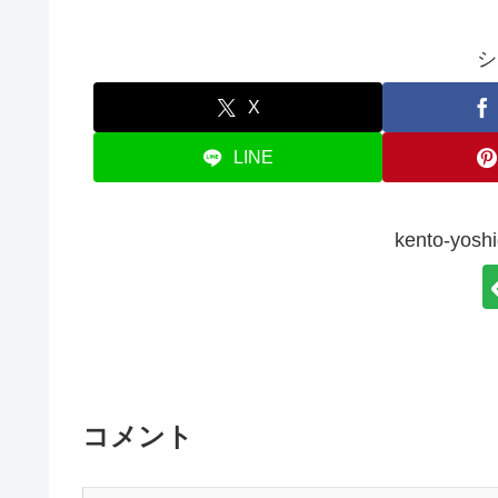
シ
X
LINE
kento-y
コメント