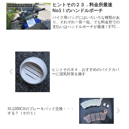
クをビカビカにしておくほどのこだわり
ヒントその２３．料金所最速
バイクライフヒント
派ではなく、使い込んでき...
No1！のハンドルポーチ
バイク用バッグにはいろいろな種類があ
り、それぞれ一長一短。でも料金所での
支払いはハンドルポーチが最速！ETCが
普及した今でも、利用価値大だと思いま
す。
ヒントその８４．おすすめのバイクカバ
ーに湿気対策を施す
XL1200CXのブレーキパッド交換・・・
する？（その１）