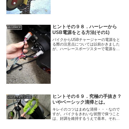
ヒントその９８．ハーレーから
XL1200CX
USB電源をとる方法(その1)
バイクからUSBチャージャーの電源をと
る際の注意点については以前かきました
が、ハーレースポーツスターで電源をと
るにはどうすればいいか？出来るだけ安
全確実に電源をとる方法とは？
ヒントその６９．究極の手抜き？
バイクライフヒント
いやベーシック清掃とは。
キレイのコツはまめな清掃・・・なので
すが。バイクをきれいな状態で保つこと
は、好調を維持するうえで基本。それに
なにより気持ち良く乗れますよね。僕は
コンクールコンディションのようにバイ