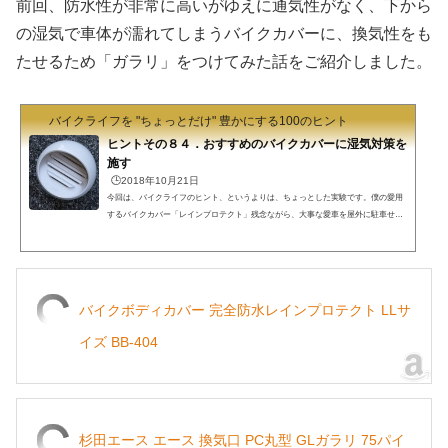
前回、防水性が非常に高いがゆえに通気性がなく、下から
の湿気で車体が濡れてしまうバイクカバーに、換気性をも
たせるため「ガラリ」をつけてみた話をご紹介しました。
バイクライフを "ちょっとだけ" 豊かにする100のヒント
ヒントその８４．おすすめのバイクカバーに湿気対策を
施す
🕒️2018年10月21日
今回は、バイクライフのヒント、というよりは、ちょっとした実験です。僕の愛用
するバイクカバー「レインプロテクト」残念ながら、大事な愛車を屋外に駐車せざ
るを得ない方もいますよね。というか、屋内にバイクを保管できる恵まれた環境の
人の方がまれだろうと思います。もちろん（？）僕も屋外駐車。しかも簡単な雨よ
けの屋根さえない、完全な露天です。当然、少しでも雨風から愛車を守るため、バ
イクカバーは必須。僕が愛用しているバイクカバーは以前にもご紹介しました。コ
レです。このバイクカバー。PVC（ポリ塩化ビニール）製で...
バイクボディカバー 完全防水レインプロテクト LLサ
イズ BB-404
杉田エース エース 換気口 PC丸型 GLガラリ 75パイ