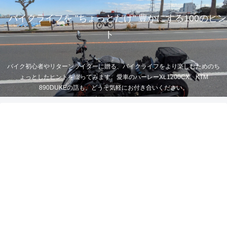
バイクライフを "ちょっとだけ" 豊かにする100のヒン
ト
バイク初心者やリターンライダーに贈る、バイクライフをより楽しむためのち
ょっとしたヒントを綴ってみます。愛車のハーレーXL1200CX、KTM
890DUKEの話も。どうぞ気軽にお付き合いください。