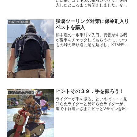
た結果、コミネ製の電熱ジャケットを購
入したところまでお伝えしました。今回
はそのサイズ感と使用感、そして車体へ
の電源ケーブル取り付けについてレポー
トしたいと思います。結論からいうと、
猛暑ツーリング対策に保冷剤入り
KTM 890 DUKE
いやあ、買ってよかったです。
ベストを購入
熱中症の一歩手前？先日、異音がする我
が愛車をチェックしてもらうのに、いつ
もの峠の帰り道に足を延ばし、KTMディ
ーラーさんへ駆け込みました。KTM
890DUKE 異音発生!その意外な原因は？
異音の問題はあっけなく解決したのです
が、午前中に帰...
ヒントその３９．手を振ろう！
バイクライフヒント
ライダーが手を振る、といえば・・・見
知らぬライダーと見知らぬライダーが、
道ですれ違いざまにピッとVサインを出し
合う。「顔も名前も知らないけれど、同
じバイクのり同士。お互い無事
で・・・」とあいさつを交わす。そう、
それが「ピースサイン」・・・・...