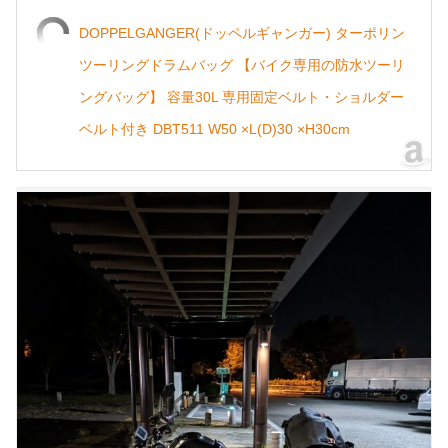
DOPPELGANGER(ドッペルギャンガー) ターポリン
ツーリングドラムバッグ 【バイク専用の防水ツーリ
ングバッグ】 容量30L 専用固定ベルト・ショルダー
ベルト付き DBT511 W50 ×L(D)30 ×H30cm