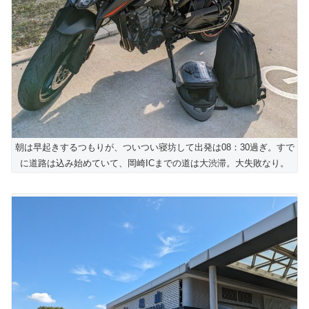
朝は早起きするつもりが、ついつい寝坊して出発は08：30過ぎ。すで
に道路は込み始めていて、岡崎ICまでの道は大渋滞。大失敗なり。