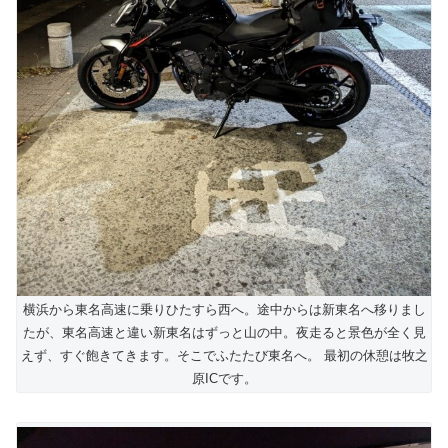
横浜から東名高速に乗りひたすら西へ。途中からは新東名へ移りまし
たが、東名高速と違い新東名はずっと山の中。夜走ると景色が全く見
えず、すぐ飽きてきます。そこでふたたび東名へ。 最初の休憩は牧之
原ICです。