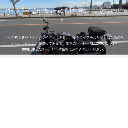
バイクライフを "ちょっとだけ" 豊かにする100のヒン
ト
バイク初心者やリターンライダーに贈る、バイクライフをより楽しむためのち
ょっとしたヒントを綴ってみます。愛車のハーレーXL1200CX、KTM
890DUKEの話も。どうぞ気軽にお付き合いください。