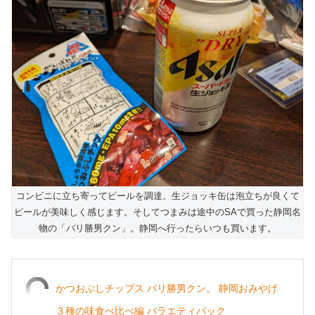
コンビニに立ち寄ってビールを調達。生ジョッキ缶は泡立ちが良くて
ビールが美味しく感じます。そしてつまみは途中のSAで買った静岡名
物の「バリ勝男クン」。静岡へ行ったらいつも買います。
かつおぶしチップス バリ勝男クン。 静岡おみやげ
３種の味食べ比べ編 バラエティパック