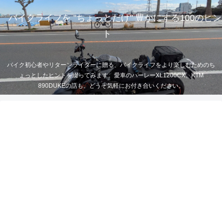
バイクライフを "ちょっとだけ" 豊かにする100のヒン
ト
バイク初心者やリターンライダーに贈る、バイクライフをより楽しむためのち
ょっとしたヒントを綴ってみます。愛車のハーレーXL1200CX、KTM
890DUKEの話も。どうぞ気軽にお付き合いください。